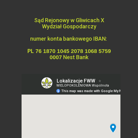
Sąd Rejonowy w Gliwicach X
Wydział
Gospodarczy
numer konta bankowego IBAN:
PL
76 1870 1045 2078 1068 5759
Nest Bank
0007