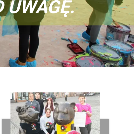
D UWAGĘ.