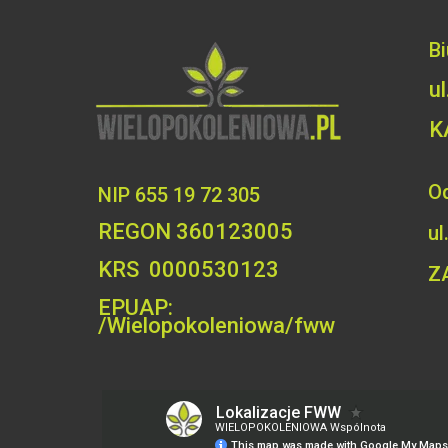
B
u
K
Od
NIP 655 19 72 305
REGON 360123005
ul
KRS 0000530123
Z
EPUAP:
/Wielopokoleniowa/fww