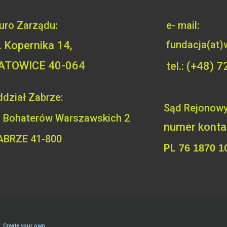
iuro Zarządu:
e- mail:
fundacja(at)
l. Kopernika 14,
ATOWICE 40-064
tel.: (+48)
dział Zabrze:
Sąd Rejonowy
. Bohaterów
Warszawskich 2
numer kont
ABRZE 41-800
PL
76 1870 1