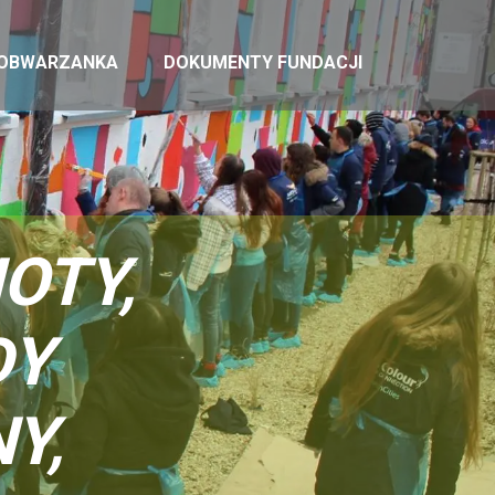
 OBWARZANKA
DOKUMENTY FUNDACJI
OTY,
DY
Y,