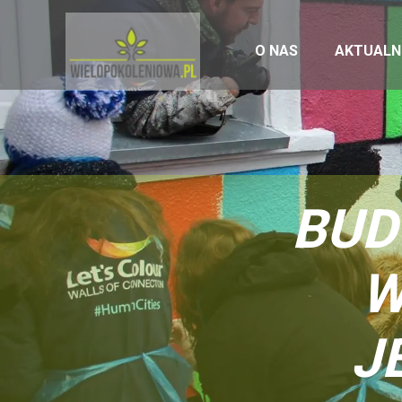
O NAS
AKTUALN
BUD
W
J