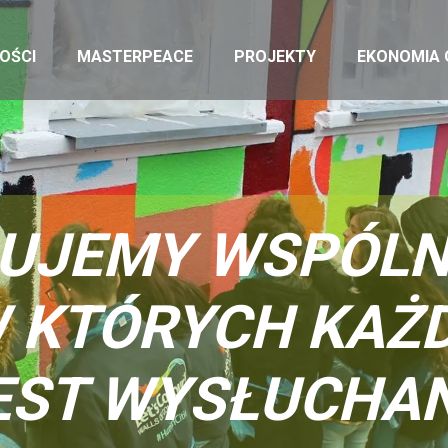
OŚCI
MASTERPEACE
PROJEKTY
EKONOMIA
UJEMY WSPÓLN
 KTÓRYCH KAŻ
EST WYSŁUCHAN