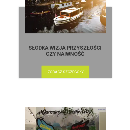
SŁODKA WIZJA PRZYSZŁOŚCI
CZY NAIWNOŚĆ
ZOBACZ SZCZEGÓŁY