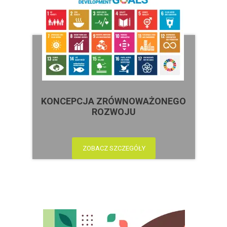
KONCEPCJA ZRÓWNOWAŻONEGO
ROZWOJU
ZOBACZ SZCZEGÓŁY