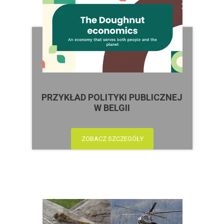
PRZYKŁAD POLITYKI PUBLICZNEJ
W BELGII
ZOBACZ SZCZEGÓŁY