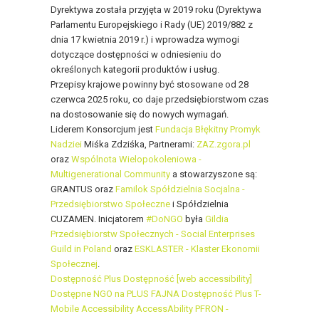
Dyrektywa została przyjęta w 2019 roku (Dyrektywa
Parlamentu Europejskiego i Rady (UE) 2019/882 z
dnia 17 kwietnia 2019 r.) i wprowadza wymogi
dotyczące dostępności w odniesieniu do
określonych kategorii produktów i usług.
Przepisy krajowe powinny być stosowane od 28
czerwca 2025 roku, co daje przedsiębiorstwom czas
na dostosowanie się do nowych wymagań.
Liderem Konsorcjum jest
Fundacja Błękitny Promyk
Nadziei
Miśka Zdziśka, Partnerami:
ZAZ.zgora.pl
oraz
Wspólnota Wielopokoleniowa -
Multigenerational Community
a stowarzyszone są:
GRANTUS oraz
Familok Spółdzielnia Socjalna -
Przedsiębiorstwo Społeczne
i Spółdzielnia
CUZAMEN. Inicjatorem
#DoNGO
była
Gildia
Przedsiębiorstw Społecznych - Social Enterprises
Guild in Poland
oraz
ESKLASTER - Klaster Ekonomii
Społecznej
.
Dostępność Plus
Dostępność [web accessibility]
Dostępne NGO na PLUS
FAJNA Dostępność Plus
T-
Mobile Accessibility
AccessAbility
PFRON -