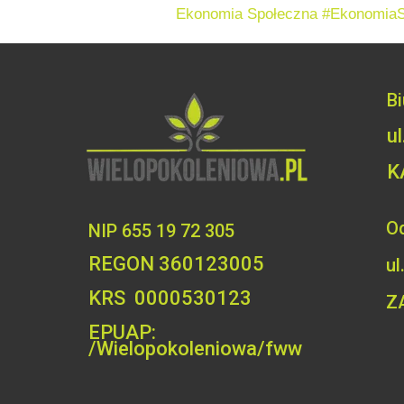
Ekonomia Społeczna
#EkonomiaS
B
u
K
Od
NIP 655 19 72 305
REGON 360123005
ul
KRS 0000530123
Z
EPUAP:
/Wielopokoleniowa/fww