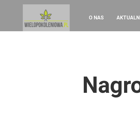
O NAS
AKTUALN
Nagro