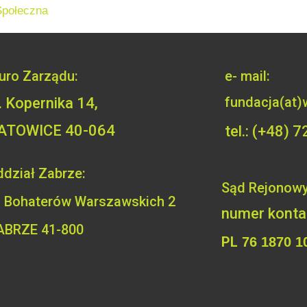
połeczna
iuro Zarządu:
e- mail:
fundacja(at)
l. Kopernika 14,
ATOWICE 40-064
tel.: (+48)
dział Zabrze:
Sąd Rejonowy
. Bohaterów
Warszawskich 2
numer kont
ABRZE 41-800
PL
76 1870 1