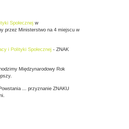
ityki Społecznej
w
y przez Ministerstwo na 4 miejscu w
y i Polityki Społecznej
- ZNAK
bchodzimy Międzynarodowy Rok
epszy.
Powstania ... przyznanie ZNAKU
ni.