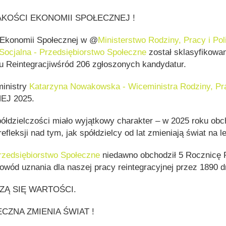
JAKOŚCI EKONOMII SPOŁECZNEJ !
 Ekonomii Społecznej w @
Ministerstwo Rodziny, Pracy i Pol
 Socjalna - Przedsiębiorstwo Społeczne
został sklasyfikowan
u Reintegracjiwśród 206 zgłoszonych kandydatur.
inistry
Katarzyna Nowakowska - Wiceministra Rodziny, Prac
J 2025.
ółdzielczości miało wyjątkowy charakter – w 2025 roku o
fleksji nad tym, jak spółdzielcy od lat zmieniają świat na l
Przedsiębiorstwo Społeczne
niedawno obchodził 5 Rocznicę 
wód uznania dla naszej pracy reintegracyjnej przez 1890 d
ZĄ SIĘ WARTOŚCI.
CZNA ZMIENIA ŚWIAT !