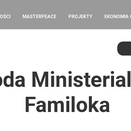
OŚCI
MASTERPEACE
PROJEKTY
EKONOMIA
da Ministerial
Familoka