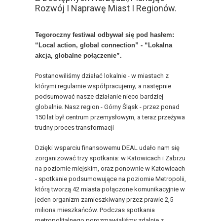
Rozwój I Naprawę Miast I Regionów.
Tegoroczny festiwal odbywał się pod hasłem:
“Local action, global connection” - “Lokalna
akcja, globalne połączenie”.
Postanowiliśmy działać lokalnie - w miastach z
którymi regularnie współpracujemy; a następnie
podsumować nasze działanie nieco bardziej
globalnie. Nasz region - Górny Śląsk - przez ponad
150 lat był centrum przemysłowym, a teraz przeżywa
trudny proces transformacji
Dzięki wsparciu finansowemu DEAL udało nam się
zorganizować trzy spotkania: w Katowicach i Zabrzu
na poziomie miejskim, oraz ponownie w Katowicach
- spotkanie podsumowujące na poziomie Metropolii,
którą tworzą 42 miasta połączone komunikacyjnie w
jeden organizm zamieszkiwany przez prawie 2,5
miliona mieszkańców. Podczas spotkania
metropolitalnego porozmawialiśmy zdalnie z