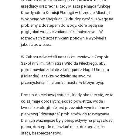
urzędnicy oraz radna Rady Miasta pełniąca funkcję
Koordynatora Komisji Ekologii w Urzędzie Miasta, i
Wodociągów Miejskich. Ci drudzy zwrócili uwagę na
problemy z dostępem do wody, które będą się
pogłębiać wraz ze zmianami klimatycznymi. W
rozmowach z uczestnikami ponownie wypłynęła
jakość powietrza.
W Zabrzu odwiedzili nas także uczniowie Zespołu
Szkół nr 3 im. rotmistrza Witolda Pileckiego, aby
porozmawiać zdalnie z kolegami z Hagi I Utrechtu
(Holandia), a także podzielić się swoimi
przemyśleniami na temat miasta, w którym żyją.
Doszło do ciekawej sytuacji, kiedy okazało się, że to
co zajmuje dorosłych: jakość powietrza, woda i
kwestie ekologii, nie jest przez nich wymienione w
pierwszej “dziesiątce” problemów do rozwiązania.
Dla nich ważniejsze były perspektywy na przyszłość:
praca, dostęp do mieszkań (na które będzie ich
stać), bezpieczeństwo.