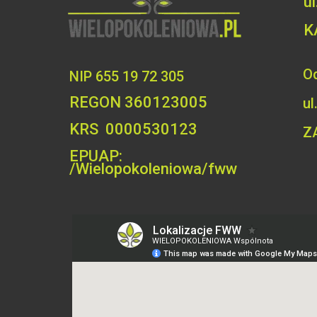
u
K
Od
NIP 655 19 72 305
REGON 360123005
ul
KRS 0000530123
Z
EPUAP:
/Wielopokoleniowa/fww