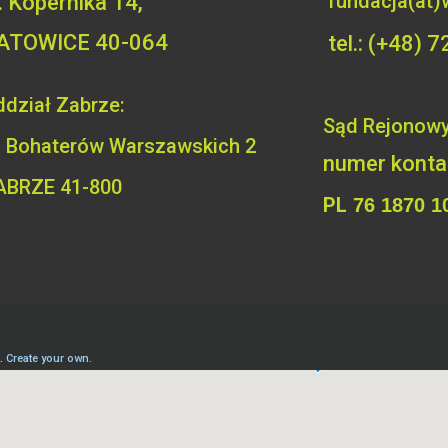
fundacja(at)
l. Kopernika 14,
ATOWICE 40-064
tel.: (+48)
dział Zabrze:
Sąd Rejonowy
. Bohaterów
Warszawskich 2
numer kont
ABRZE 41-800
PL
76 1870 1