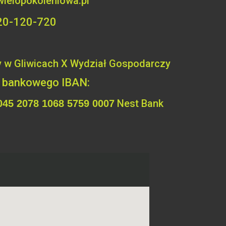
wielopokoleniowa.pl
 720-120-720
 w Gliwicach X Wydział
Gospodarczy
a bankowego IBAN:
Nest Bank
045 2078 1068 5759 0007