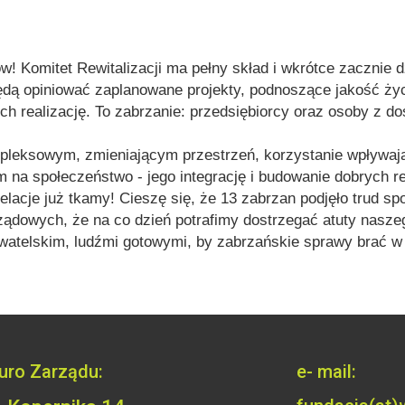
! Komitet Rewitalizacji ma pełny skład i wkrótce zacznie d
będą opiniować zaplanowane projekty, podnoszące jakość ży
h realizację. To zabrzanie: przedsiębiorcy oraz osoby z 
ompleksowym, zmieniającym przestrzeń, korzystanie wpływa
 na społeczeństwo - jego integrację i budowanie dobrych rel
elacje już tkamy! Cieszę się, że 13 zabrzan podjęło trud s
arządowych, że na co dzień potrafimy dostrzegać atuty nasze
atelskim, ludźmi gotowymi, by zabrzańskie sprawy brać w 
iuro Zarządu:
e- mail: